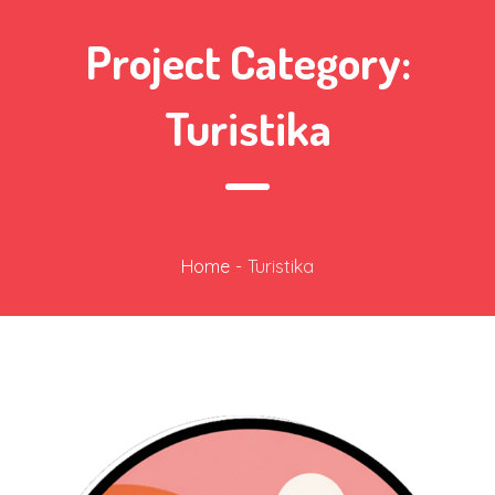
Project Category:
Turistika
Home
-
Turistika