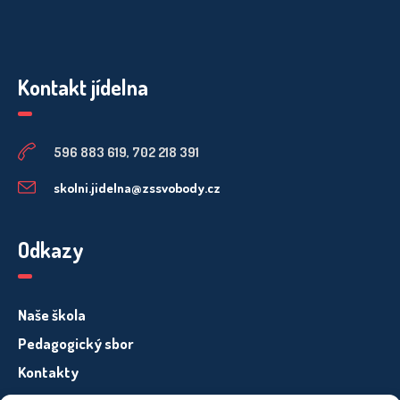
Kontakt jídelna
596 883 619, 702 218 391
skolni.jidelna@zssvobody.cz
Odkazy
Naše škola
Pedagogický sbor
Kontakty