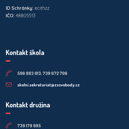
ID Schránky:
ecithzz
IČO:
48805513
Kontakt škola
596 883 013, 739 672 706
skolni.sekretariat@zssvobody.cz
Kontakt družina
739 179 995