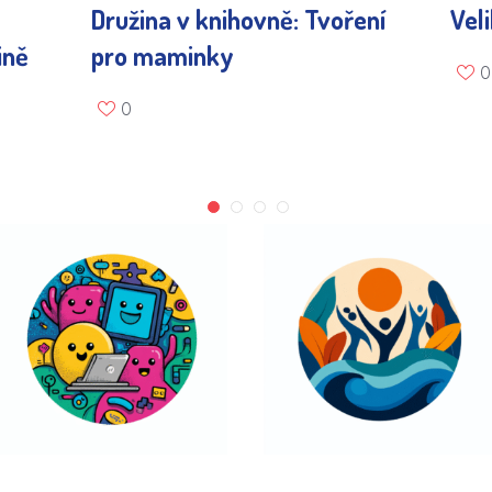
Družina v knihovně: Tvoření
Vel
ině
pro maminky
0
0