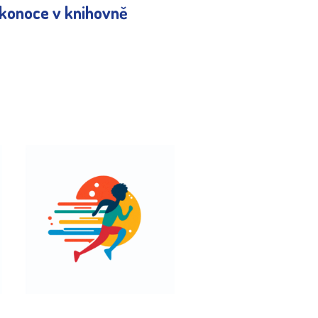
ikonoce v knihovně
Družinka cup 2
0