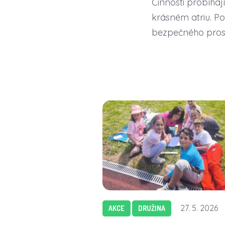
Činnosti probíhají
krásném atriu. Po
bezpečného prostř
27. 5. 2026
AKCE
DRUŽINA