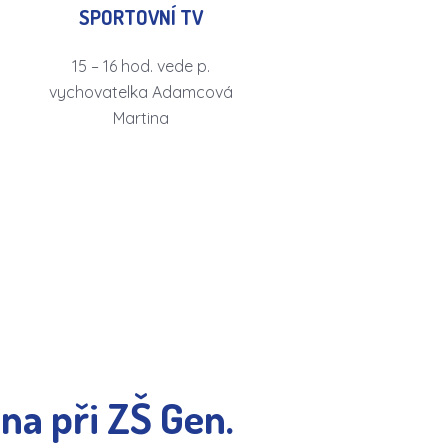
SPORTOVNÍ TV
15 – 16 hod. vede p.
vychovatelka Adamcová
Martina
na při ZŠ Gen.