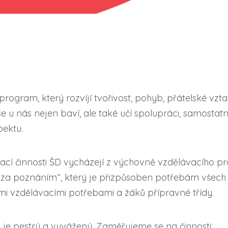
rogram, který rozvíjí tvořivost, pohyb, přátelské vzta
se u nás nejen baví, ale také učí spolupráci, samostatn
ektu.
cí činnosti ŠD vycházejí z výchovně vzdělávacího 
za poznáním“, který je přizpůsoben potřebám všech 
ými vzdělávacími potřebami a žáků přípravné třídy.
je pestrý a vyvážený. Zaměřujeme se na činnosti: