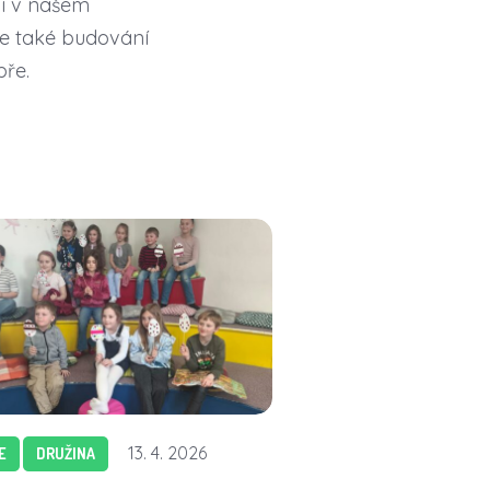
i i v našem
le také budování
bře.
13. 4. 2026
E
DRUŽINA
AKCE
DRUŽINA