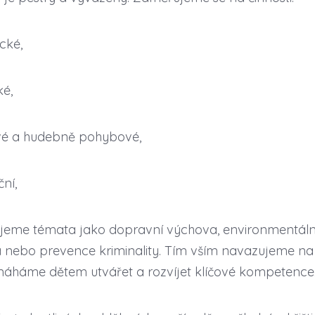
cké,
ké,
ové a hudebně pohybové,
ní,
jeme témata jako dopravní výchova, environmentáln
 nebo prevence kriminality. Tím vším navazujeme na 
áháme dětem utvářet a rozvíjet klíčové kompetence