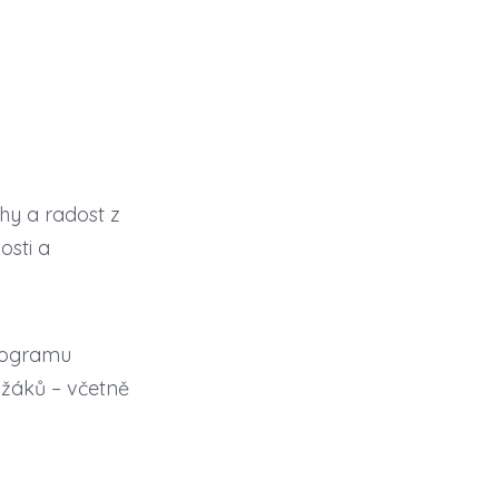
hy a radost z
osti a
programu
žáků – včetně