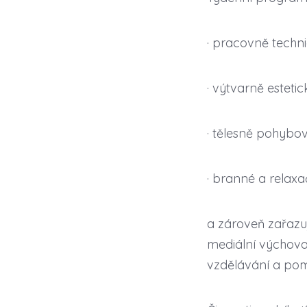
· pracovně techni
· výtvarně estetic
· tělesně pohyb
· branné a relaxač
a zároveň zařazu
mediální výchova
vzdělávání a pom