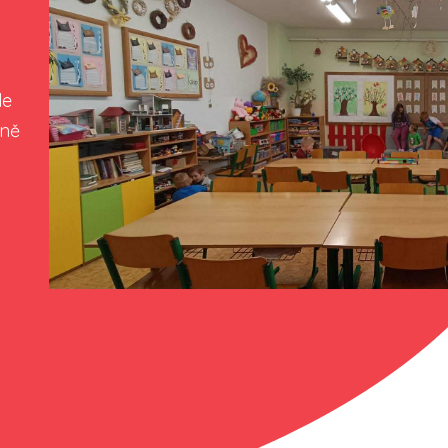
de
lně