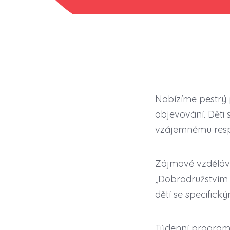
Nabízíme pestrý p
objevování. Děti 
vzájemnému resp
Zájmové vzděláva
„Dobrodružstvím 
dětí se specifick
Týdenní program 