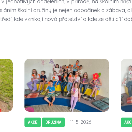
 v jednotlivých odděleních, v přírodě, na školním hřišt
sláním školní družiny je nejen odpočinek a zábava, a
edí, kde vznikají nová přátelství a kde se děti cítí do
11. 5. 2026
AKCE
DRUŽINA
AKC