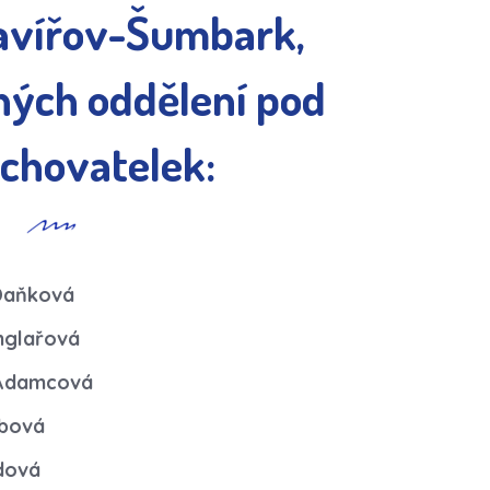
avířov-Šumbark,
ných oddělení pod
chovatelek:
 Daňková
nglařová
 Adamcová
ábová
dová