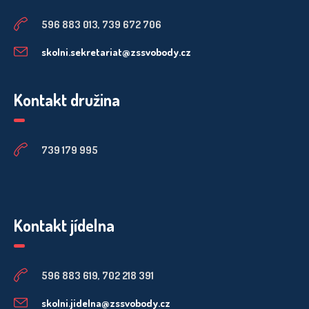
596 883 013, 739 672 706
skolni.sekretariat@zssvobody.cz
Kontakt družina
739 179 995
Kontakt jídelna
596 883 619, 702 218 391
skolni.jidelna@zssvobody.cz