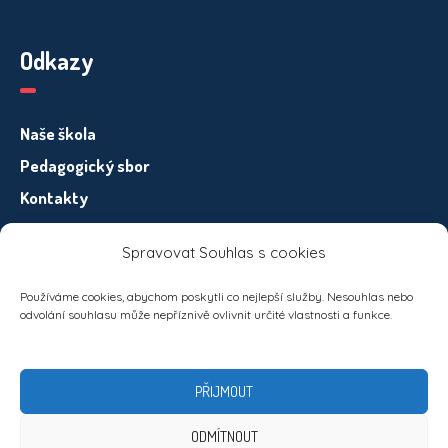
Odkazy
Naše škola
Pedagogický sbor
Kontakty
Spravovat Souhlas s cookies
Informace pro subjekty osobních údajů – GDPR
Používáme cookies, abychom poskytli co nejlepší služby. Nesouhlas nebo
odvolání souhlasu může nepříznivě ovlivnit určité vlastnosti a funkce.
PŘIJMOUT
ODMÍTNOUT