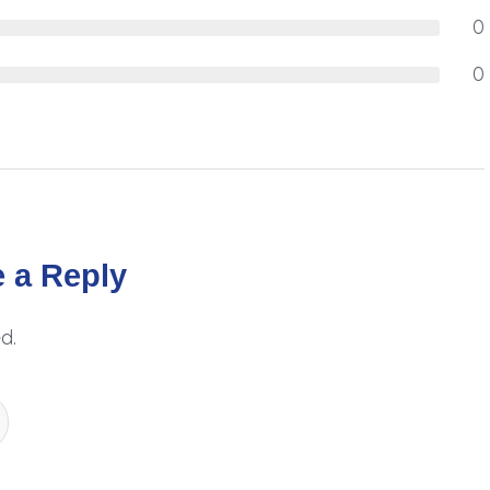
0
0
 a Reply
d.