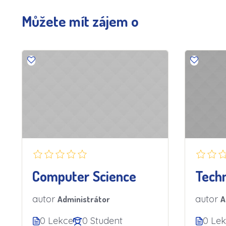
Můžete mít zájem o
Computer Science
Techn
autor
autor
Administrátor
A
0 Lekce
0 Student
0 Le