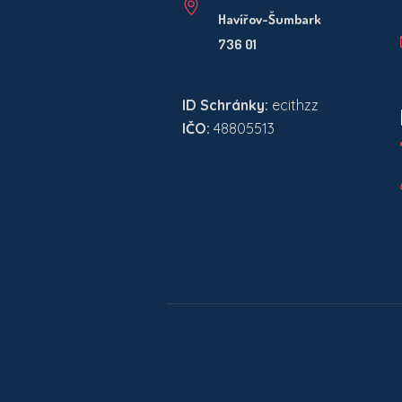
Havířov-Šumbark
736 01
ID Schránky:
ecithzz
IČO:
48805513