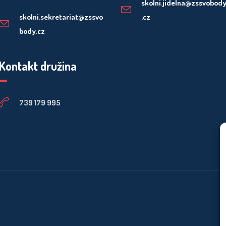
skolni.jidelna@zssvobod
skolni.sekretariat@zssvo
.cz
body.cz
Kontakt družina
739 179 995