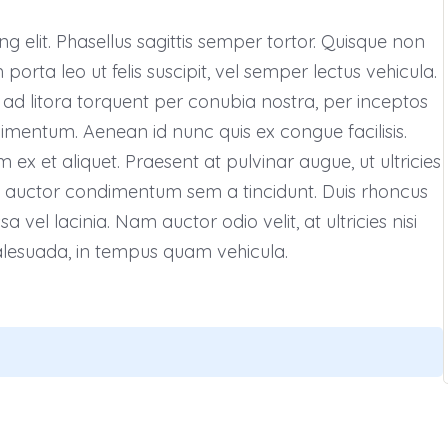
g elit. Phasellus sagittis semper tortor. Quisque non
rta leo ut felis suscipit, vel semper lectus vehicula.
u ad litora torquent per conubia nostra, per inceptos
mentum. Aenean id nunc quis ex congue facilisis.
 et aliquet. Praesent at pulvinar augue, ut ultricies
d auctor condimentum sem a tincidunt. Duis rhoncus
el lacinia. Nam auctor odio velit, at ultricies nisi
alesuada, in tempus quam vehicula.