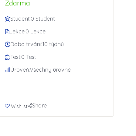
Zdarma
Student:
0 Student
Lekce:
0 Lekce
Doba trvání:
10 týdnů
Test:
0 Test
Úroveň:
Všechny úrovně
Začít Teď
Share
Wishlist