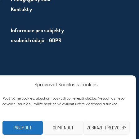
y
Kontakty
Informace pro subjekty
osobních údajů – GDPR
Spravovat Souhlas s cookies
Používáme cookies, abychom poskytli co nejlepší služby. Nesouhlas nebo
odvolání souhlasu může nepříznivě ovlivnit určité vlastnosti a funkce.
PŘIJMOUT
ODMÍTNOUT
ZOBRAZIT PŘEDVOLBY