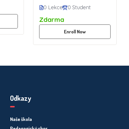
0 Lekce
0 Student
Zdarma
Enroll Now
Odkazy
Naše škola
Pedagogický sbor