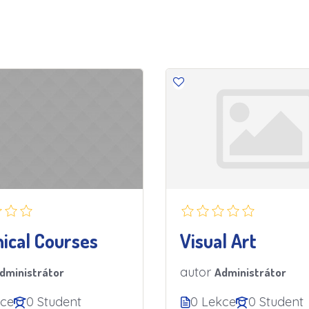
ical Courses
Visual Art
autor
dministrátor
Administrátor
kce
0 Student
0 Lekce
0 Student