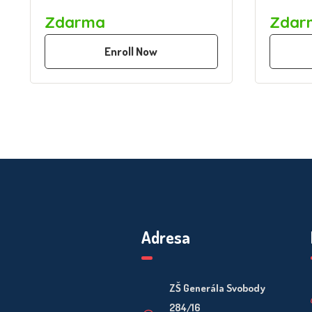
Zdarma
Zdar
Enroll Now
Adresa
ZŠ Generála Svobody
284/16