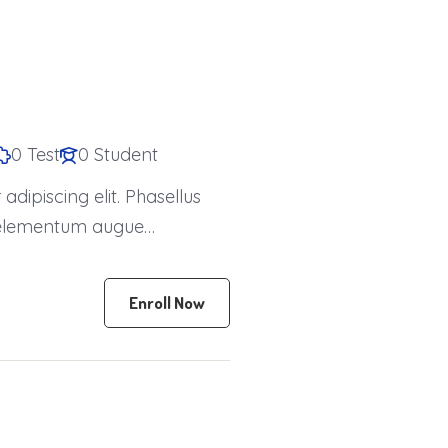
0 Test
0 Student
dipiscing elit. Phasellus
is elementum augue
Enroll Now