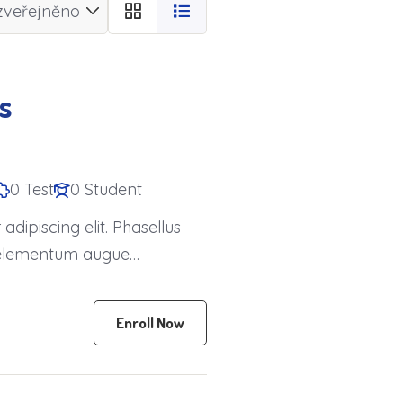
s
0 Test
0 Student
dipiscing elit. Phasellus
is elementum augue
Enroll Now