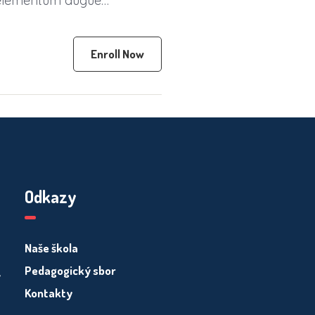
is elementum augue
Enroll Now
Odkazy
Naše škola
Pedagogický sbor
y
Kontakty