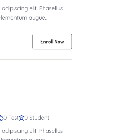
dipiscing elit. Phasellus
is elementum augue
Enroll Now
0 Test
0 Student
dipiscing elit. Phasellus