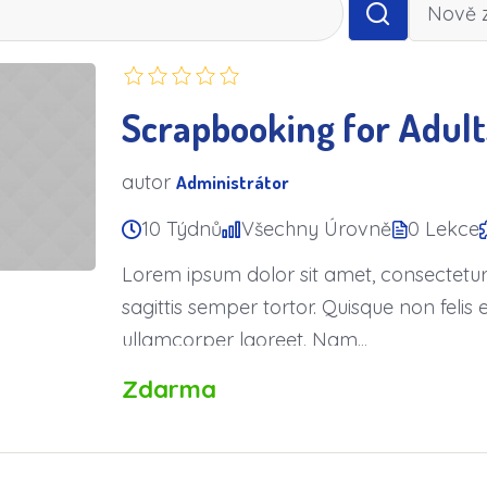
Scrapbooking for Adult
autor
Administrátor
10 Týdnů
Všechny Úrovně
0 Lekce
Lorem ipsum dolor sit amet, consectetur a
sagittis semper tortor. Quisque non fel
ullamcorper laoreet. Nam...
Zdarma