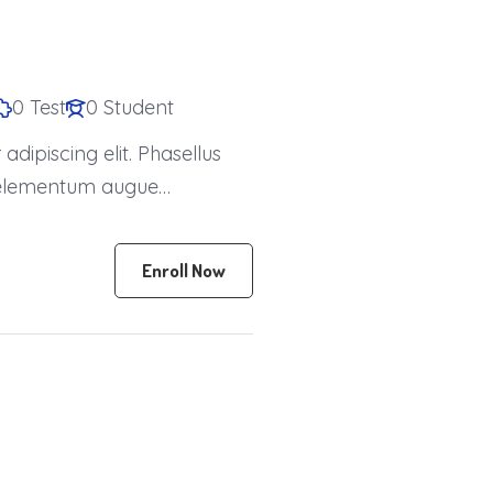
0 Test
0 Student
dipiscing elit. Phasellus
is elementum augue
Enroll Now