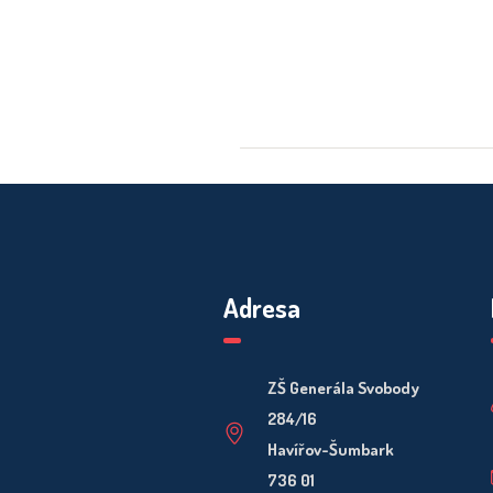
Adresa
ZŠ Generála Svobody
284/16
Havířov-Šumbark
736 01