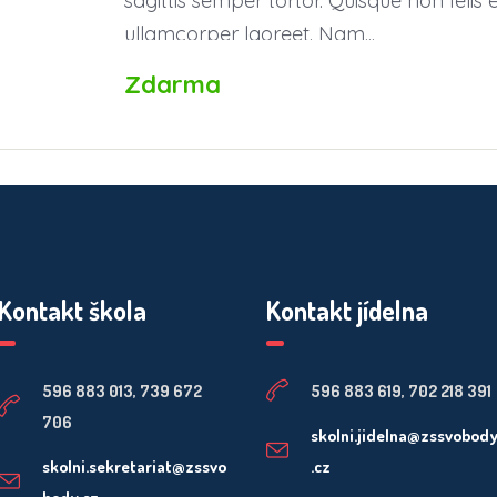
sagittis semper tortor. Quisque non fel
ullamcorper laoreet. Nam...
Zdarma
Kontakt škola
Kontakt jídelna
596 883 013, 739 672
596 883 619, 702 218 391
706
skolni.jidelna@zssvobod
skolni.sekretariat@zssvo
.cz