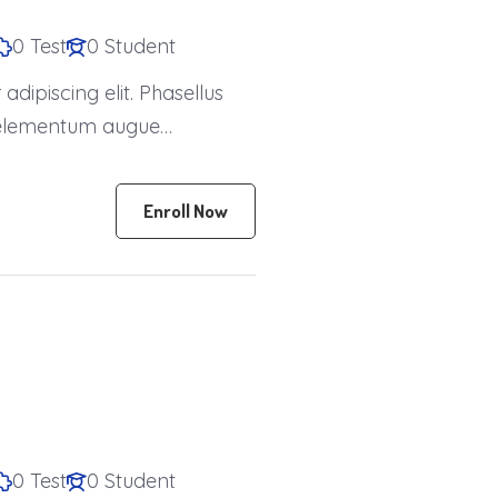
0 Test
0 Student
dipiscing elit. Phasellus
is elementum augue
Enroll Now
0 Test
0 Student