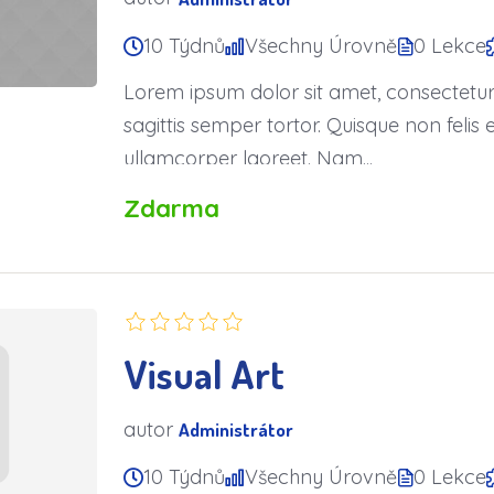
10 Týdnů
Všechny Úrovně
0 Lekce
Lorem ipsum dolor sit amet, consectetur a
sagittis semper tortor. Quisque non fel
ullamcorper laoreet. Nam...
Zdarma
Visual Art
autor
Administrátor
10 Týdnů
Všechny Úrovně
0 Lekce