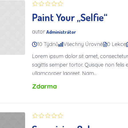
Paint Your „Selfie“
autor
Administrátor
10 Týdnů
Všechny Úrovně
0 Lekce
Lorem ipsum dolor sit amet, consectetur a
sagittis semper tortor. Quisque non fel
ullamcorper laoreet. Nam...
Zdarma