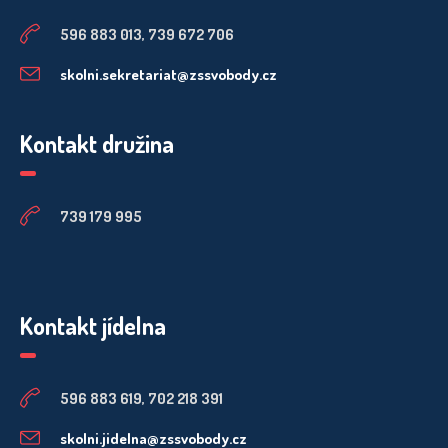
596 883 013, 739 672 706
skolni.sekretariat@zssvobody.cz
Kontakt družina
739 179 995
Kontakt jídelna
596 883 619, 702 218 391
skolni.jidelna@zssvobody.cz