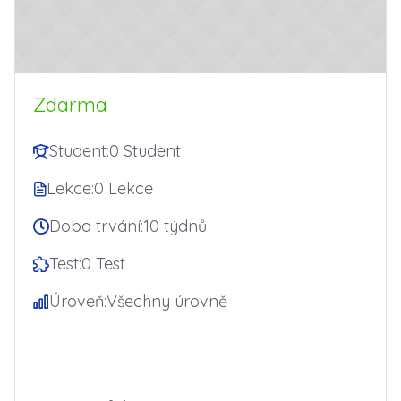
Zdarma
Student:
0 Student
Lekce:
0 Lekce
Doba trvání:
10 týdnů
Test:
0 Test
Úroveň:
Všechny úrovně
Začít Teď