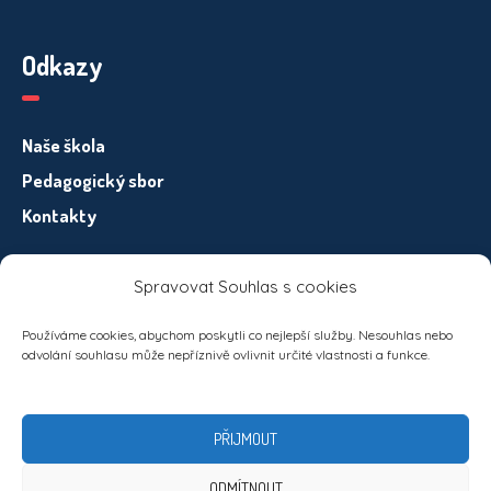
Odkazy
Naše škola
Pedagogický sbor
Kontakty
Spravovat Souhlas s cookies
Informace pro subjekty osobních údajů – GDPR
Používáme cookies, abychom poskytli co nejlepší služby. Nesouhlas nebo
odvolání souhlasu může nepříznivě ovlivnit určité vlastnosti a funkce.
PŘIJMOUT
ODMÍTNOUT