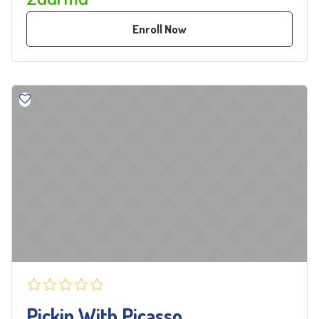
Enroll Now
Pickin With Picasso