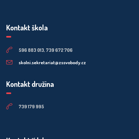
Kontakt škola
596 883 013, 739 672 706
skolni.sekretariat@zssvobody.cz
Kontakt družina
739 179 995