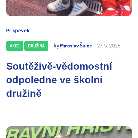
Příspěvek
by
Miroslav Šulec
27. 5. 2026
AKCE
DRUŽINA
Soutěživě-vědomostní
odpoledne ve školní
družině