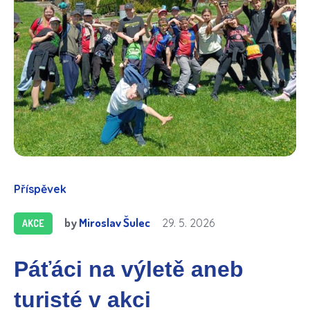
Příspěvek
by
Miroslav Šulec
29. 5. 2026
AKCE
Páťáci na výletě aneb
turisté v akci