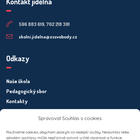
Kontakt jídelna
596 883 619, 702 218 391
skolni.jidelna@zssvobody.cz
Odkazy
Naše škola
Pedagogický sbor
Kontakty
Spravovat Souhlas s cookies
Informace pro subjekty osobních údajů – GDPR
Používáme cookies, abychom poskytli co nejlepší služby. Nesouhlas nebo
odvolání souhlasu může nepříznivě ovlivnit určité vlastnosti a funkce.