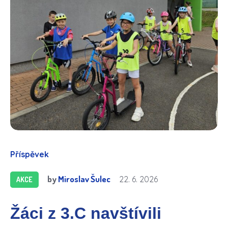
Příspěvek
by
Miroslav Šulec
22. 6. 2026
AKCE
Žáci z 3.C navštívili