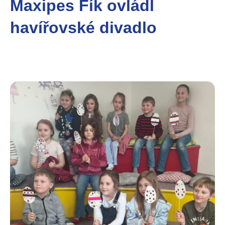
Maxipes Fík ovládl
havířovské divadlo