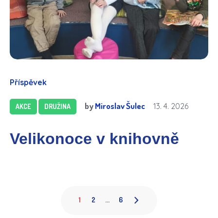
Příspěvek
by
Miroslav Šulec
13. 4. 2026
AKCE
DRUŽINA
Velikonoce v knihovně
1
2
…
6