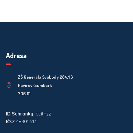
Adresa
ZŠ Generála Svobody 284/16
Havířov-Šumbark
736 01
ID Schránky:
ecithzz
IČO:
48805513