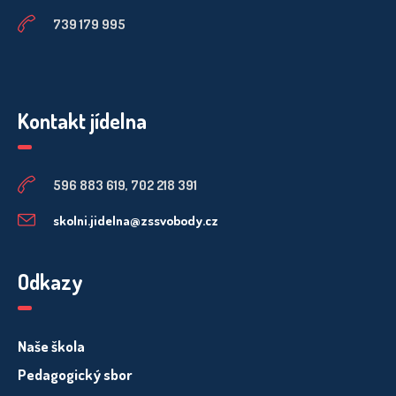
739 179 995
Kontakt jídelna
596 883 619, 702 218 391
skolni.jidelna@zssvobody.cz
Odkazy
Naše škola
Pedagogický sbor