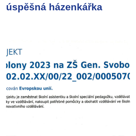
úspěšná házenkářka