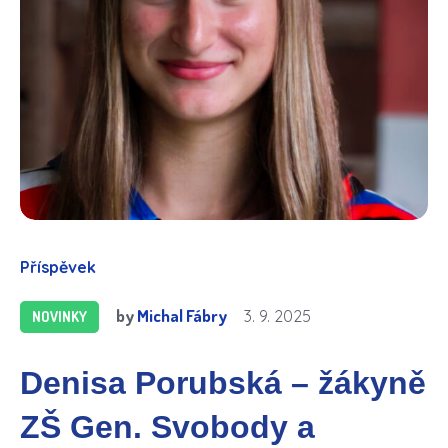
Příspěvek
by
Michal Fábry
3. 9. 2025
NOVINKY
Denisa Porubská – žákyně
ZŠ Gen. Svobody a