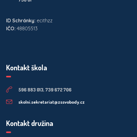
ID Schránky:
ecithzz
IČO:
48805513
Kontakt škola
596 883 013, 739 672 706
skolni.sekretariat@zssvobody.cz
Kontakt družina