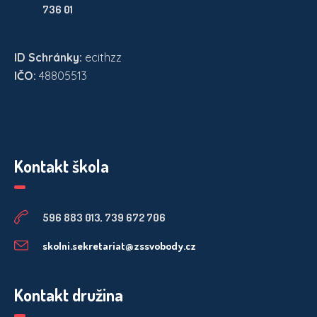
736 01
ID Schránky:
ecithzz
IČO:
48805513
Kontakt škola
596 883 013, 739 672 706
skolni.sekretariat@zssvobody.cz
Kontakt družina