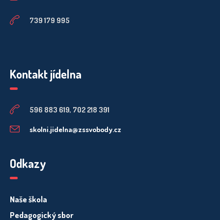
739 179 995
Kontakt jídelna
596 883 619, 702 218 391
skolni.jidelna@zssvobody.cz
Odkazy
Naše škola
Pedagogický sbor