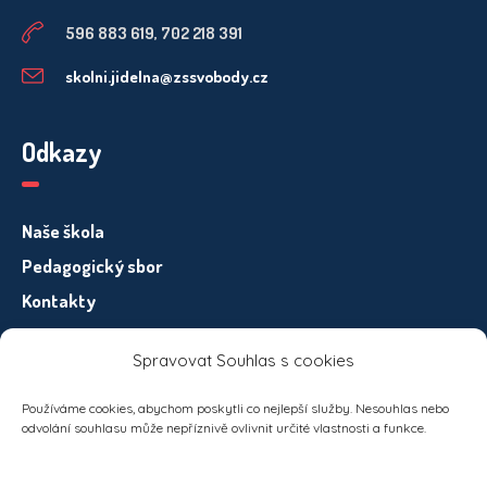
596 883 619, 702 218 391
skolni.jidelna@zssvobody.cz
Odkazy
Naše škola
Pedagogický sbor
Kontakty
Spravovat Souhlas s cookies
Informace pro subjekty osobních údajů – GDPR
Používáme cookies, abychom poskytli co nejlepší služby. Nesouhlas nebo
odvolání souhlasu může nepříznivě ovlivnit určité vlastnosti a funkce.