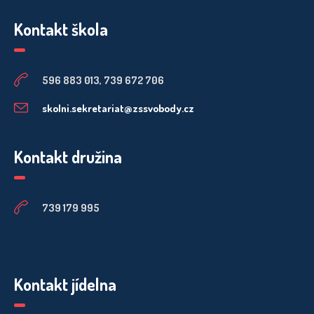
Kontakt škola
596 883 013, 739 672 706
skolni.sekretariat@zssvobody.cz
Kontakt družina
739 179 995
Kontakt jídelna