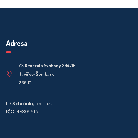
Adresa
ZŠ Generála Svobody 284/16
Havířov-Šumbark
736 01
ID Schránky:
ecithzz
IČO:
48805513