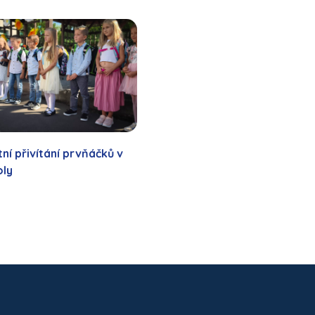
ní přivítání prvňáčků v
oly