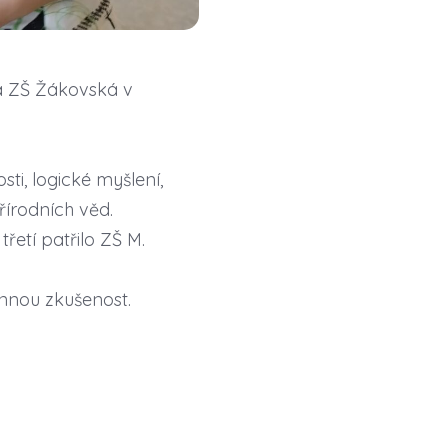
na ZŠ Žákovská v
ti, logické myšlení,
přírodních věd.
řetí patřilo ZŠ M.
ennou zkušenost.