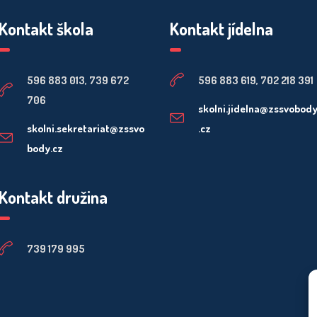
Kontakt škola
Kontakt jídelna
596 883 013, 739 672
596 883 619, 702 218 391
706
skolni.jidelna@zssvobod
skolni.sekretariat@zssvo
.cz
body.cz
Kontakt družina
739 179 995