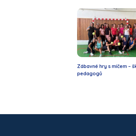
Zábavné hry s míčem – š
pedagogů