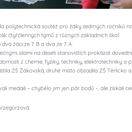
nala polytechnická soutěž pro žáky sedmých ročníků 
olik čtyřčlenných týmů z různých základních škol.
i dva žáci ze 7. B a dva ze 7. A.
ečnými silami na deseti stanovištích prokázat dovednos
vědomosti z chemie, fyziky, techniky, elektrotechniky a 
tila ZŠ Žákovská, druhé místo obsadila ZŠ Těrlicko a t
ali medaili – chybělo jim jen pár bodů –, ale získali c
Grzegorzová