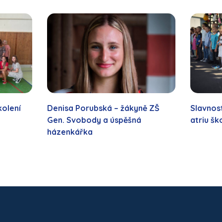
kolení
Denisa Porubská – žákyně ZŠ
Slavnost
Gen. Svobody a úspěšná
atriu šk
házenkářka