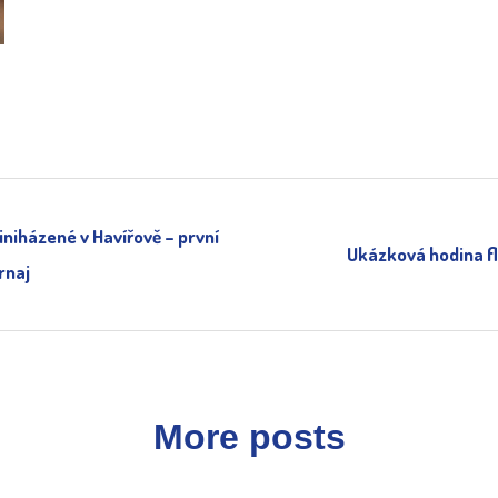
miniházené v Havířově – první
Ukázková hodina flo
rnaj
More posts