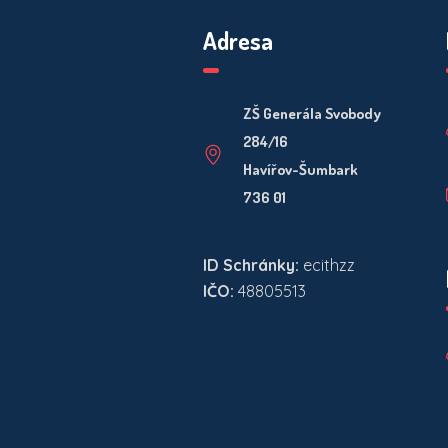
Adresa
ZŠ Generála Svobody
284/16
Havířov-Šumbark
736 01
ID Schránky:
ecithzz
IČO:
48805513