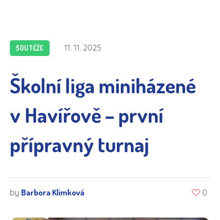
11. 11. 2025
SOUTĚŽE
Školní liga miniházené
v Havířově – první
přípravný turnaj
Barbora Klimková
by
0