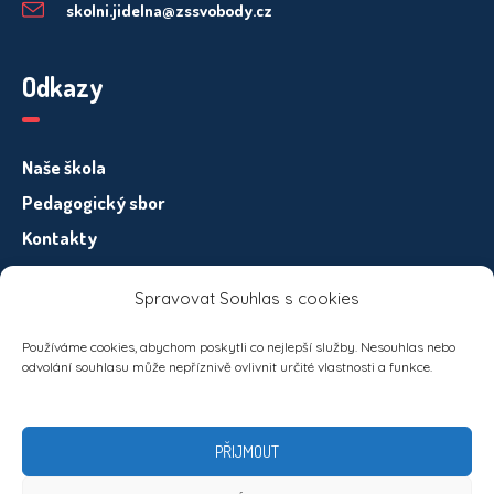
skolni.jidelna@zssvobody.cz
Odkazy
Naše škola
Pedagogický sbor
Kontakty
Spravovat Souhlas s cookies
Informace pro subjekty osobních údajů – GDPR
Používáme cookies, abychom poskytli co nejlepší služby. Nesouhlas nebo
odvolání souhlasu může nepříznivě ovlivnit určité vlastnosti a funkce.
PŘIJMOUT