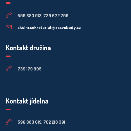
596 883 013, 739 672 706
skolni.sekretariat@zssvobody.cz
Kontakt družina
739 179 995
Kontakt jídelna
596 883 619, 702 218 391