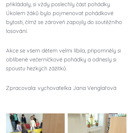
přikládaly, si vždy poslechly část pohádky.
Úkolem žáků bylo pojmenovat pohádkové
bytosti, čímž se zároveň zapojily do soutěžního
losování.
Akce se všem dětem velmi líbila, připomněly si
oblíbené večerníčkové pohádky a odnesly si
spoustu hezkých zážitků.
Zpracovala: vychovatelka Jana Venglařová