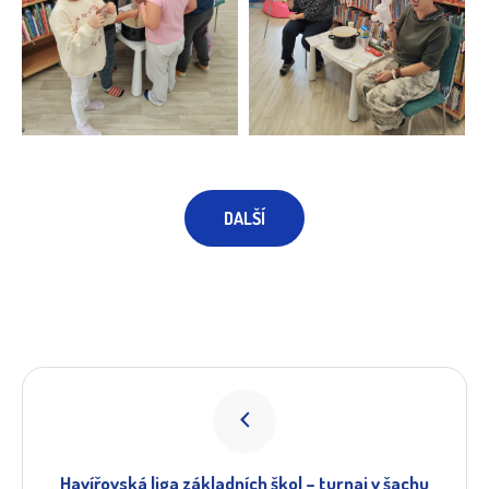
DALŠÍ
Havířovská liga základních škol – turnaj v šachu