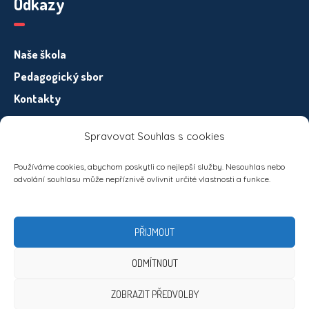
Odkazy
Naše škola
Pedagogický sbor
Kontakty
Spravovat Souhlas s cookies
Informace pro subjekty osobních údajů – GDPR
Používáme cookies, abychom poskytli co nejlepší služby. Nesouhlas nebo
odvolání souhlasu může nepříznivě ovlivnit určité vlastnosti a funkce.
PŘIJMOUT
ODMÍTNOUT
ZOBRAZIT PŘEDVOLBY
Zásady ochrany osobních údajů
/ ZŠ Generála Svobody ©