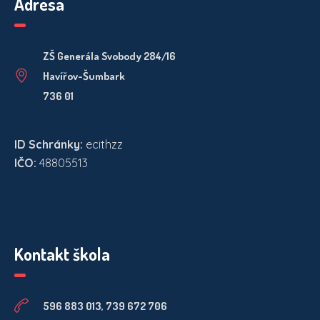
Adresa
ZŠ Generála Svobody 284/16
Havířov-Šumbark
736 01
ID Schránky:
ecithzz
IČO:
48805513
Kontakt škola
596 883 013, 739 672 706