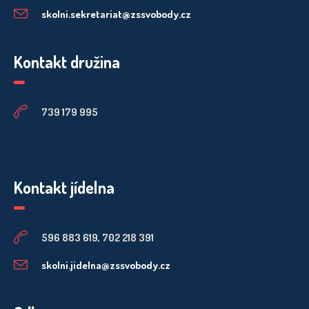
skolni.sekretariat@zssvobody.cz
Kontakt družina
739 179 995
Kontakt jídelna
596 883 619, 702 218 391
skolni.jidelna@zssvobody.cz