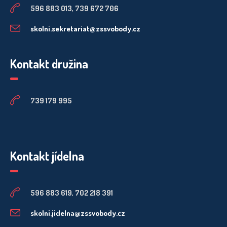
596 883 013, 739 672 706
skolni.sekretariat@zssvobody.cz
Kontakt družina
739 179 995
Kontakt jídelna
596 883 619, 702 218 391
skolni.jidelna@zssvobody.cz