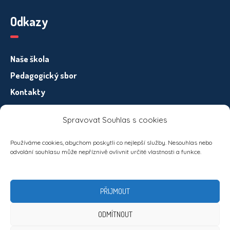
Odkazy
Naše škola
Pedagogický sbor
Kontakty
Spravovat Souhlas s cookies
Informace pro subjekty osobních údajů – GDPR
Používáme cookies, abychom poskytli co nejlepší služby. Nesouhlas nebo
odvolání souhlasu může nepříznivě ovlivnit určité vlastnosti a funkce.
PŘIJMOUT
ODMÍTNOUT