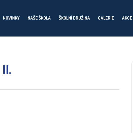
NOVINKY
NAŠE ŠKOLA
ŠKOLNÍ DRUŽINA
GALERIE
AKCE
II.