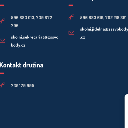
596 883 013, 739 672
596 883 619, 702 218 391
706
skolni.jidelna@zssvobod
skolni.sekretariat@zssvo
.cz
body.cz
Kontakt družina
739 179 995