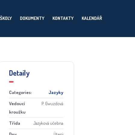
 ŠKOLY
DOKUMENTY
KONTAKTY
KALENDÁŘ
Detaily
Categories:
Jazyky
Vedoucí
P. Gwuzdová
kroužku
Třída
Jazyková učebna
Dny
Úterý