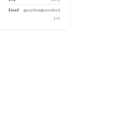
Email
gwuzdova@zssvobod
y.cz