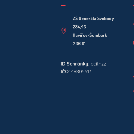
ZŠ Generála Svobody
284/16
Havířov-Šumbark
736 01
ID Schránky:
ecithzz
IČO:
48805513