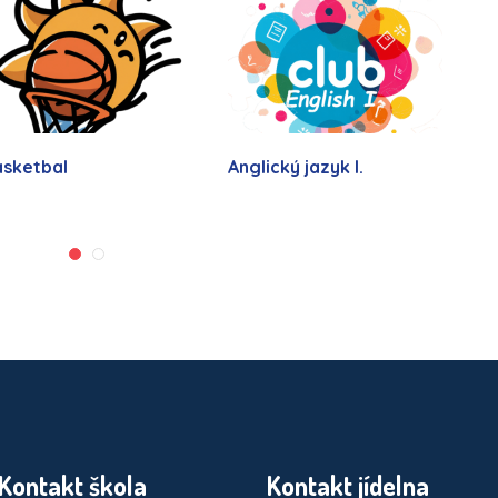
sketbal
Anglický jazyk I.
Z
Kontakt škola
Kontakt jídelna