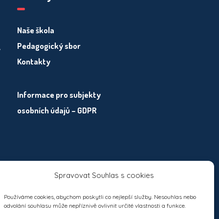
Naše škola
Pedagogický sbor
y
Kontakty
Informace pro subjekty
osobních údajů – GDPR
Spravovat Souhlas s cookies
Používáme cookies, abychom poskytli co nejlepší služby. Nesouhlas nebo
odvolání souhlasu může nepříznivě ovlivnit určité vlastnosti a funkce.