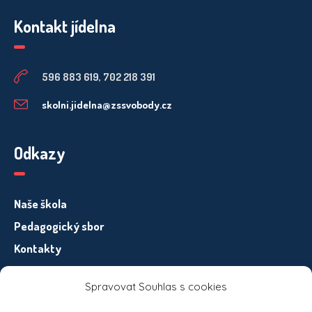
Kontakt jídelna
596 883 619, 702 218 391
skolni.jidelna@zssvobody.cz
Odkazy
Naše škola
Pedagogický sbor
Kontakty
Spravovat Souhlas s cookies
Informace pro subjekty osobních údajů – GDPR