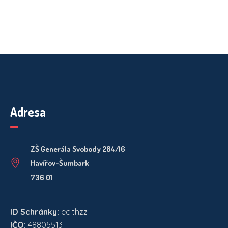
Adresa
ZŠ Generála Svobody 284/16
Havířov-Šumbark
736 01
ID Schránky:
ecithzz
IČO:
48805513