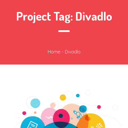
Project Tag:
Divadlo
Home
-
Divadlo