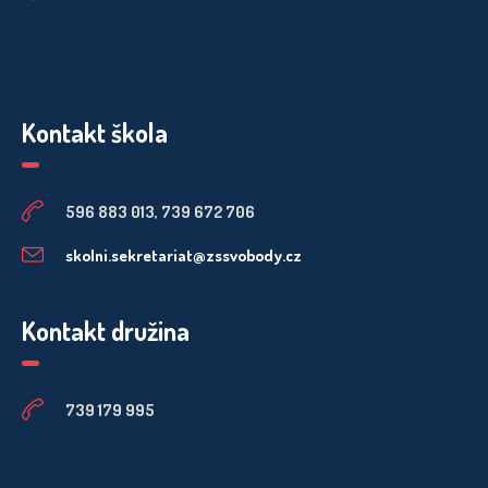
Kontakt škola
596 883 013, 739 672 706
skolni.sekretariat@zssvobody.cz
Kontakt družina
739 179 995