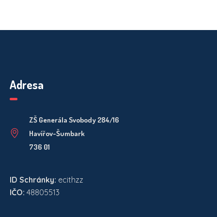
Adresa
ZŠ Generála Svobody 284/16
Havířov-Šumbark
736 01
ID Schránky:
ecithzz
IČO:
48805513