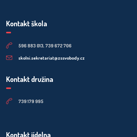
Kontakt škola
596 883 013, 739 672 706
skolni.sekretariat@zssvobody.cz
Kontakt družina
739 179 995
Kontakt jídelna