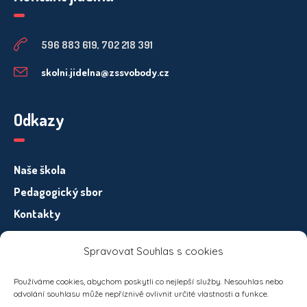
596 883 619, 702 218 391
skolni.jidelna@zssvobody.cz
Odkazy
Naše škola
Pedagogický sbor
Kontakty
Spravovat Souhlas s cookies
Informace pro subjekty osobních údajů – GDPR
Používáme cookies, abychom poskytli co nejlepší služby. Nesouhlas nebo
odvolání souhlasu může nepříznivě ovlivnit určité vlastnosti a funkce.