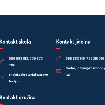
Kontakt škola
Kontakt jídelna
596 883 013, 739 672
596 883 619, 702 218 391
706
skolni.jidelna@zssvobod
skolni.sekretariat@zssvo
.cz
body.cz
Kontakt družina