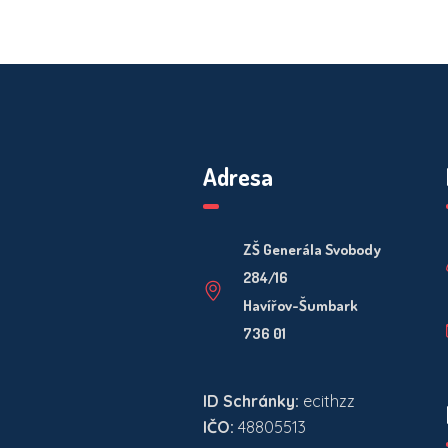
Adresa
ZŠ Generála Svobody
284/16
Havířov-Šumbark
736 01
ID Schránky:
ecithzz
IČO:
48805513