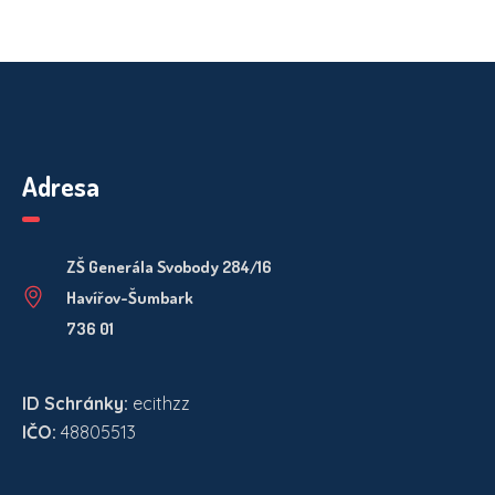
Adresa
ZŠ Generála Svobody 284/16
Havířov-Šumbark
736 01
ID Schránky:
ecithzz
IČO:
48805513