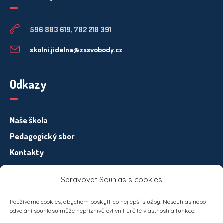
596 883 619, 702 218 391
skolni.jidelna@zssvobody.cz
Odkazy
Naše škola
Pedagogický sbor
Kontakty
Spravovat Souhlas s cookies
Informace pro subjekty osobních údajů – GDPR
Používáme cookies, abychom poskytli co nejlepší služby. Nesouhlas nebo
odvolání souhlasu může nepříznivě ovlivnit určité vlastnosti a funkce.