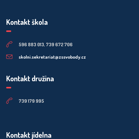
Kontakt škola
596 883 013, 739 672 706
skolni.sekretariat@zssvobody.cz
Kontakt družina
739 179 995
Kontakt jídelna