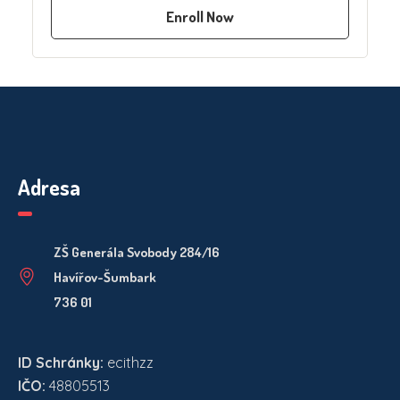
Enroll Now
Adresa
ZŠ Generála Svobody 284/16
Havířov-Šumbark
736 01
ID Schránky:
ecithzz
IČO:
48805513