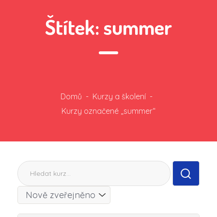
Štítek:
summer
Domů
-
Kurzy a školení
-
Kurzy označené „summer“