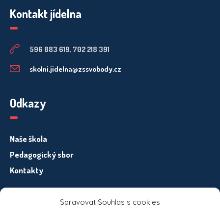
Kontakt jídelna
596 883 619, 702 218 391
skolni.jidelna@zssvobody.cz
Odkazy
Naše škola
Pedagogický sbor
Kontakty
Spravovat Souhlas s cookies
Informace pro subjekty osobních údajů – GDPR