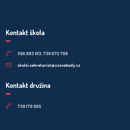
Kontakt škola
596 883 013, 739 672 706
skolni.sekretariat@zssvobody.cz
Kontakt družina
739 179 995