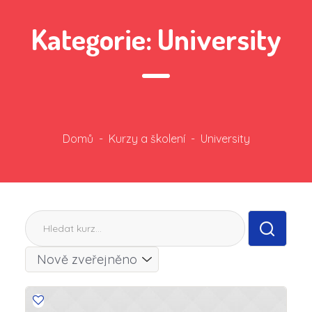
Kategorie:
University
Domů
-
Kurzy a školení
-
University