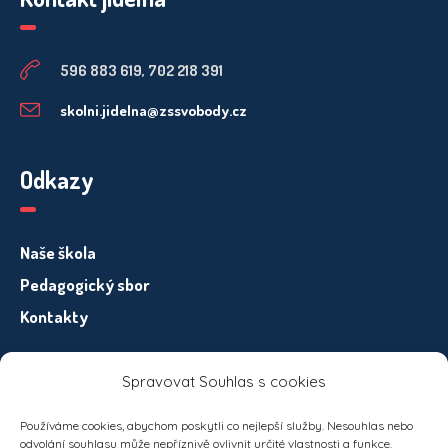
596 883 619, 702 218 391
skolni.jidelna@zssvobody.cz
Odkazy
Naše škola
Pedagogický sbor
Kontakty
Spravovat Souhlas s cookies
Informace pro subjekty osobních údajů – GDPR
Používáme cookies, abychom poskytli co nejlepší služby. Nesouhlas nebo
odvolání souhlasu může nepříznivě ovlivnit určité vlastnosti a funkce.