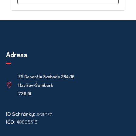
Adresa
ZŠ Generála Svobody 284/16
Havířov-Šumbark
736 01
ID Schránky:
ecithzz
IČO:
48805513