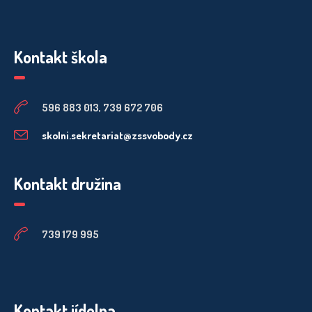
Kontakt škola
596 883 013, 739 672 706
skolni.sekretariat@zssvobody.cz
Kontakt družina
739 179 995
Kontakt jídelna