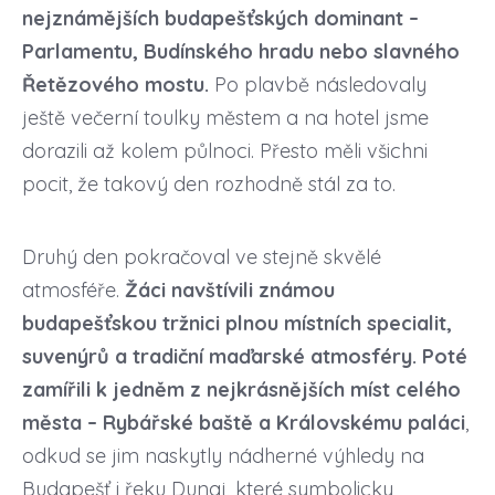
nejznámějších budapešťských dominant –
Parlamentu, Budínského hradu nebo slavného
Řetězového mostu.
Po plavbě následovaly
ještě večerní toulky městem a na hotel jsme
dorazili až kolem půlnoci. Přesto měli všichni
pocit, že takový den rozhodně stál za to.
Druhý den pokračoval ve stejně skvělé
atmosféře.
Žáci navštívili známou
budapešťskou tržnici plnou místních specialit,
suvenýrů a tradiční maďarské atmosféry. Poté
zamířili k jedněm z nejkrásnějších míst celého
města – Rybářské baště a Královskému paláci
,
odkud se jim naskytly nádherné výhledy na
Budapešť i řeku Dunaj, které symbolicky