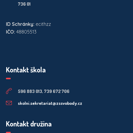
736 01
ID Schránky:
ecithzz
IČO:
48805513
Kontakt škola
596 883 013, 739 672 706
skolni.sekretariat@zssvobody.cz
Kontakt družina