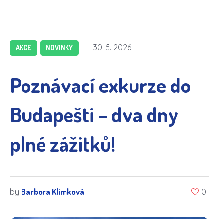
30. 5. 2026
AKCE
NOVINKY
Poznávací exkurze do
Budapešti – dva dny
plné zážitků!
Barbora Klimková
by
0