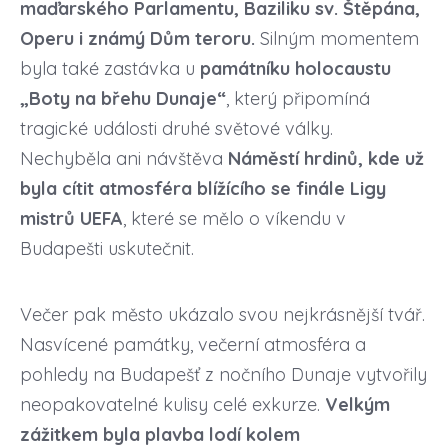
maďarského Parlamentu, Baziliku sv. Štěpána,
Operu i známý Dům teroru.
Silným momentem
byla také zastávka u
památníku holocaustu
„Boty na břehu Dunaje“
, který připomíná
tragické události druhé světové války.
Nechyběla ani návštěva
Náměstí hrdinů, kde už
byla cítit atmosféra blížícího se finále Ligy
mistrů UEFA
, které se mělo o víkendu v
Budapešti uskutečnit.
Večer pak město ukázalo svou nejkrásnější tvář.
Nasvícené památky, večerní atmosféra a
pohledy na Budapešť z nočního Dunaje vytvořily
neopakovatelné kulisy celé exkurze.
Velkým
zážitkem byla plavba lodí kolem