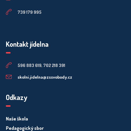
739 179 995
Kontakt jídelna
596 883 619, 702 218 391
skolni.jidelna@zssvobody.cz
Odkazy
Naše škola
Pedagogický sbor