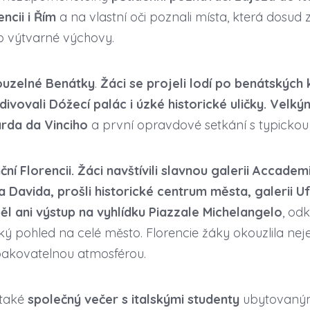
encii i Řím
a na vlastní oči poznali místa, která dosud z
o výtvarné výchovy.
ouzelné Benátky
.
Žáci se projeli lodí po benátských 
ivovali Dóžecí palác i úzké historické uličky. Velk
rda da Vinciho
a první opravdové setkání s typickou 
ní Florencii. Žáci navštívili slavnou galerii Accadem
 Davida, prošli historické centrum města, galerii Uff
l ani výstup na vyhlídku Piazzale Michelangelo
, od
pohled na celé město. Florencie žáky okouzlila nejen
opakovatelnou atmosférou.
 také
společný večer s italskými studenty
ubytovanými