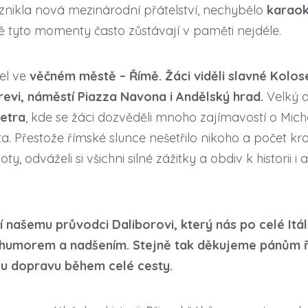
znikla nová mezinárodní přátelství, nechybělo
karao
 tyto momenty často zůstávají v paměti nejdéle.
šel ve
věčném městě – Římě. Žáci viděli slavné Kol
revi, náměstí Piazza Navona i Andělský hrad.
Velký 
Petra
, kde se žáci dozvěděli mnoho zajímavostí o Michel
a. Přestože římské slunce nešetřilo nikoho a počet kr
, odváželi si všichni silné zážitky a obdiv k historii i
 našemu průvodci Daliborovi, který nás po celé Itáli
, humorem a nadšením. Stejně tak děkujeme pánům ř
u dopravu během celé cesty.