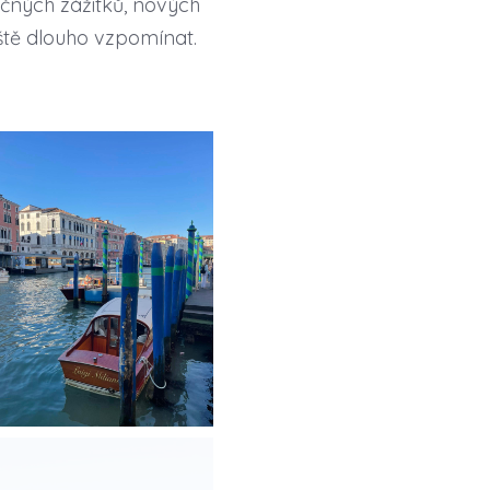
ečných zážitků, nových
ště dlouho vzpomínat.