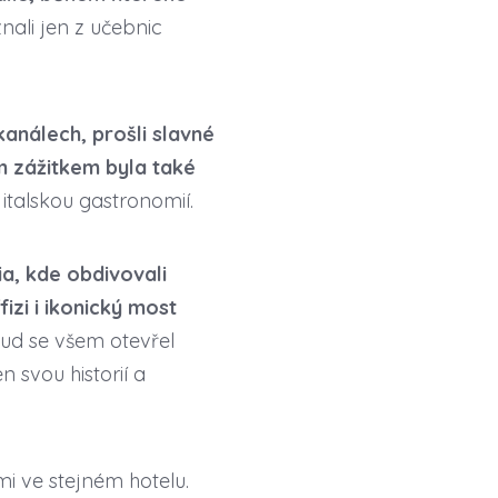
nali jen z učebnic
kanálech, prošli slavné
ým zážitkem byla také
italskou gastronomií.
ia, kde obdivovali
izi i ikonický most
kud se všem otevřel
 svou historií a
 ve stejném hotelu.