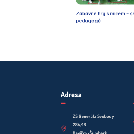
Zábavné hry s míčem – š
pedagogů
Adresa
ZŠ Generála Svobody
284/16
Havířov-Šumbark