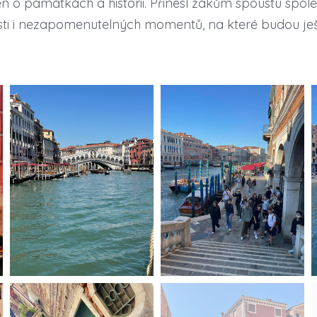
jen o památkách a historii. Přinesl žákům spoustu spol
sti i nezapomenutelných momentů, na které budou je