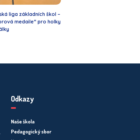
ká liga základních škol –
rová medaile“ pro holky
álky
Odkazy
Naše škola
Pedagogický sbor
y