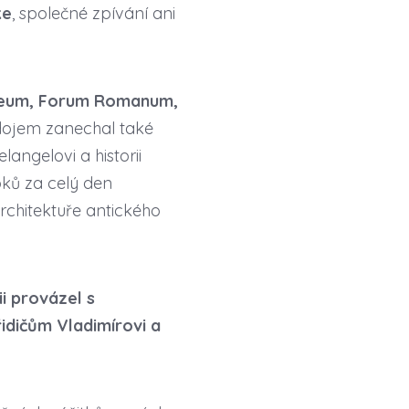
ke
, společné zpívání ani
oseum, Forum Romanum,
dojem zanechal také
angelovi a historii
oků za celý den
 architektuře antického
i provázel s
idičům Vladimírovi a