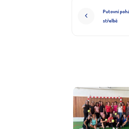
Putovní pohá
střelbě