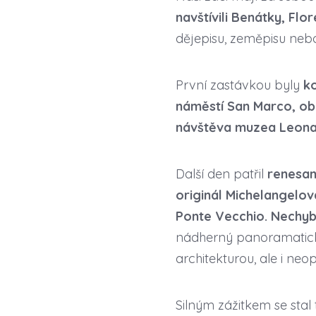
navštívili Benátky, Flor
dějepisu, zeměpisu neb
První zastávkou byly
k
náměstí San Marco, obd
návštěva muzea Leona
Další den patřil
renesanč
originál Michelangelova
Ponte Vecchio. Nechybě
nádherný panoramatický 
architekturou, ale i ne
Silným zážitkem se stal