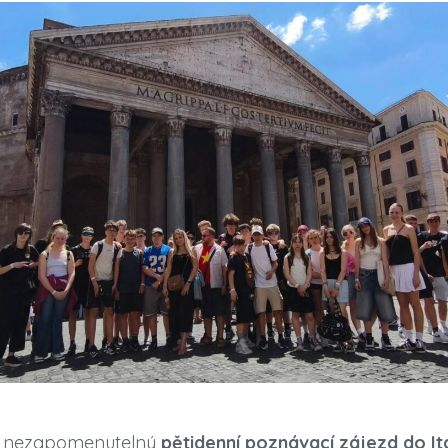
ou nezapomenutelný
pětidenní poznávací zájezd do It