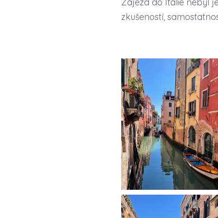
Zájezd do Itálie nebyl 
zkušeností, samostatno