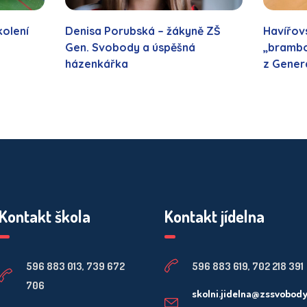
kolení
Denisa Porubská – žákyně ZŠ
Havířovs
Gen. Svobody a úspěšná
„brambo
házenkářka
z Gener
Kontakt škola
Kontakt jídelna
596 883 013, 739 672
596 883 619, 702 218 391
706
skolni.jidelna@zssvobod