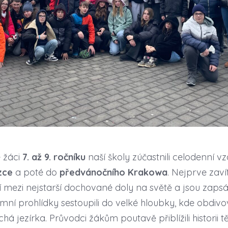
 žáci
7. až 9. ročníku
naší školy zúčastnili celodenní v
zce
a poté do
předvánočního Krakowa
. Nejprve zav
ří mezi nejstarší dochované doly na světě a jsou zap
 prohlídky sestoupili do velké hloubky, kde obdivov
ichá jezírka. Průvodci žákům poutavě přiblížili historii 