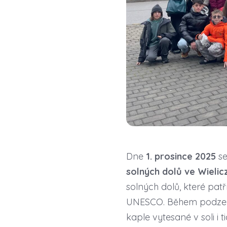
Dne
1. prosince 2025
se
solných dolů ve Wielic
solných dolů, které pat
UNESCO. Během podzemní
kaple vytesané v soli i t