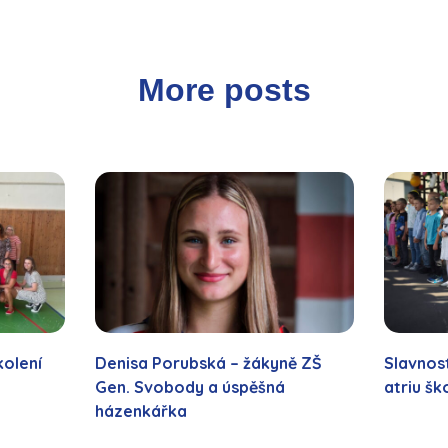
More posts
kolení
Denisa Porubská – žákyně ZŠ
Slavnost
Gen. Svobody a úspěšná
atriu šk
házenkářka