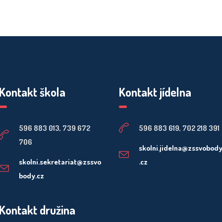
Kontakt škola
Kontakt jídelna
596 883 013, 739 672
596 883 619, 702 218 391
706
skolni.jidelna@zssvobod
skolni.sekretariat@zssvo
.cz
body.cz
Kontakt družina