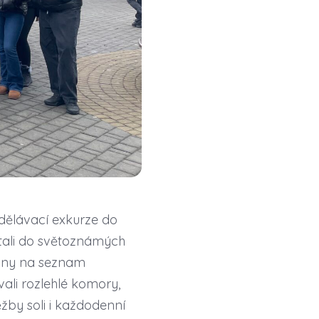
zdělávací exkurze do
ítali do světoznámých
sány na seznam
ali rozlehlé komory,
těžby soli i každodenní