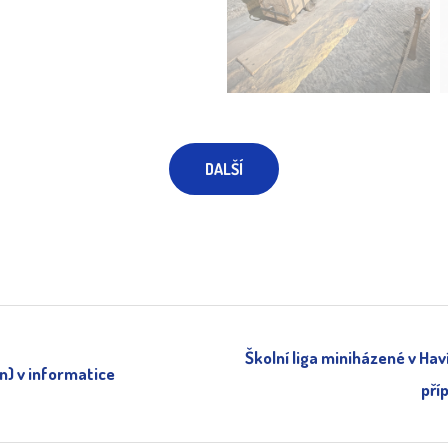
DALŠÍ
Školní liga miniházené v Hav
n) v informatice
pří