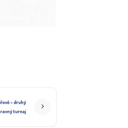
ířově – druhý
pravný turnaj