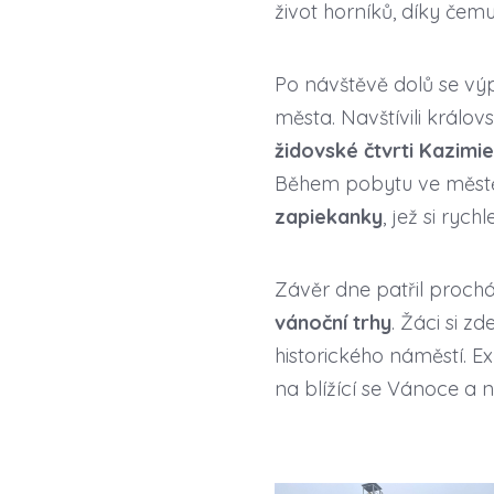
život horníků, díky čem
Po návštěvě dolů se v
města. Navštívili králo
židovské čtvrti Kazimi
Během pobytu ve městě o
zapiekanky
, jež si rych
Závěr dne patřil proc
vánoční trhy
. Žáci si z
historického náměstí. E
na blížící se Vánoce a