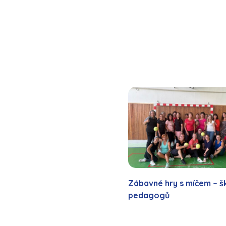
Zábavné hry s míčem – š
pedagogů