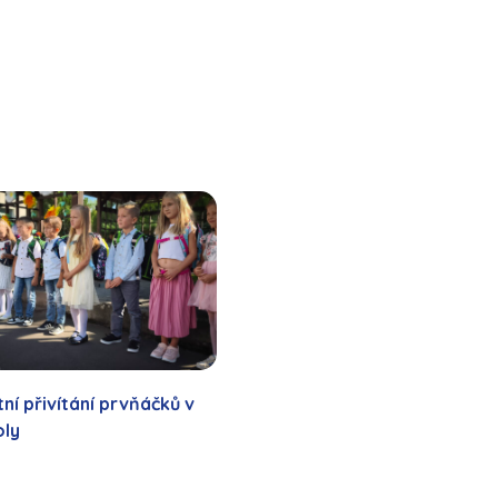
ní přivítání prvňáčků v
oly