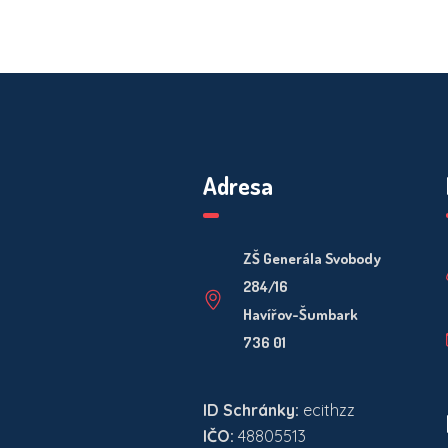
Adresa
ZŠ Generála Svobody
284/16
Havířov-Šumbark
736 01
ID Schránky:
ecithzz
IČO:
48805513