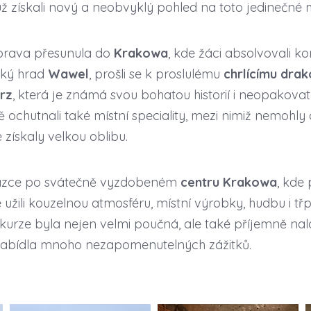
už získali nový a neobvyklý pohled na toto jedinečné m
ýprava přesunula do
Krakowa
, kde žáci absolvovali 
vský hrad
Wawel
, prošli se k proslulému
chrlícímu drak
erz
, která je známá svou bohatou historií i neopakova
chutnali také místní speciality, mezi nimiž nemohly 
le získaly velkou oblibu.
házce po svátečně vyzdobeném
centru Krakowa
, kde
de užili kouzelnou atmosféru, místní výrobky, hudbu i t
xkurze byla nejen velmi poučná, ale také příjemně nal
 nabídla mnoho nezapomenutelných zážitků.