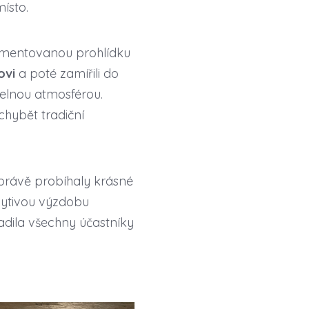
ísto.
komentovanou prohlídku
ovi
a poté zamířili do
telnou atmosférou.
chybět tradiční
 právě probíhaly krásné
řpytivou výzdobu
adila všechny účastníky