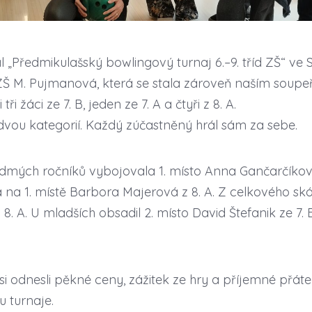
l „Předmikulašský bowlingový turnaj 6.–9. tříd ZŠ“ ve 
 ZŠ M. Pujmanová, která se stala zároveň naším soupe
ři žáci ze 7. B, jeden ze 7. A a čtyři z 8. A.
o dvou kategorií. Každý zúčastněný hrál sám za sebe.
edmých ročníků vybojovala 1. místo Anna Gančarčíkov
a na 1. místě Barbora Majerová z 8. A. Z celkového skó
 A. U mladších obsadil 2. místo David Štefanik ze 7. B
 si odnesli pěkné ceny, zážitek ze hry a příjemné přát
 turnaje.