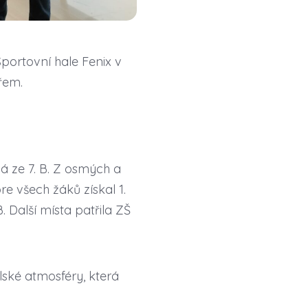
Sportovní hale Fenix v
řem.
á ze 7. B. Z osmých a
re všech žáků získal 1.
. Další místa patřila ZŠ
elské atmosféry, která