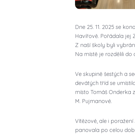
Dne 25. 11. 2025 se kona
Havířově. Pořádala jej
Z naší školy byli vybráni t
Na místě je rozdělili d
Ve skupině šestých a s
devátých tříd se umístil
místo Tomáš Onderka z 8.
M. Pujmanové.
Vítězové, ale i poražení
panovala po celou dobu