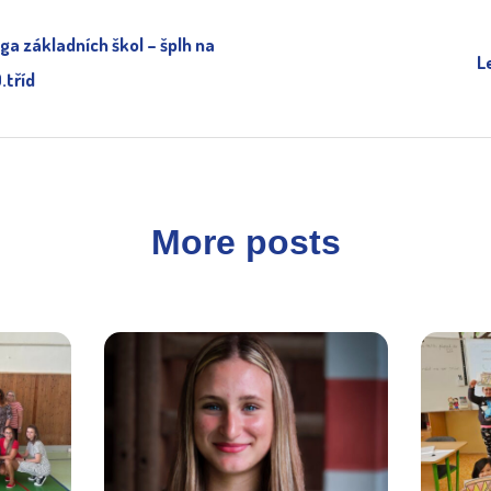
ga základních škol – šplh na
L
.tříd
More posts