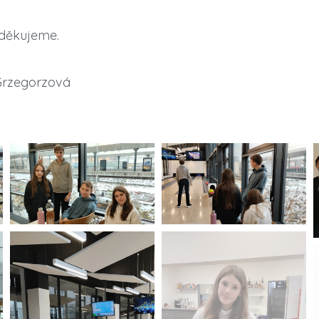
děkujeme.
Grzegorzová