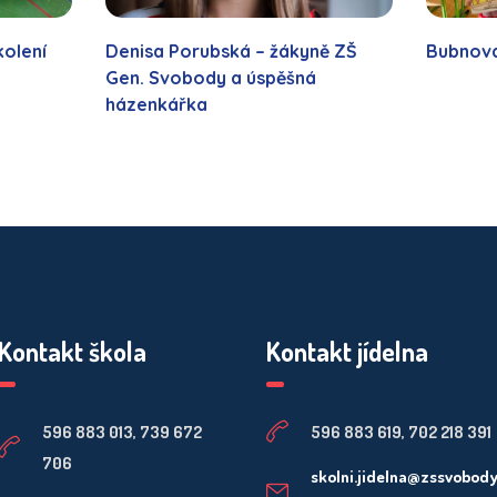
kolení
Denisa Porubská – žákyně ZŠ
Bubnov
Gen. Svobody a úspěšná
házenkářka
Kontakt škola
Kontakt jídelna
596 883 013, 739 672
596 883 619, 702 218 391
706
skolni.jidelna@zssvobod