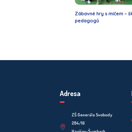
Zábavné hry s míčem – š
pedagogů
Adresa
ZŠ Generála Svobody
284/16
Havířov-Šumbark