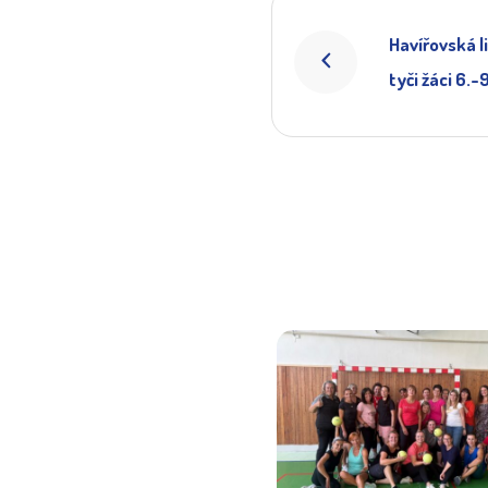
Havířovská li
tyči žáci 6.-9