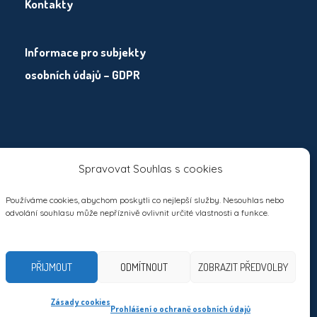
Kontakty
Informace pro subjekty
osobních údajů – GDPR
Spravovat Souhlas s cookies
Používáme cookies, abychom poskytli co nejlepší služby. Nesouhlas nebo
odvolání souhlasu může nepříznivě ovlivnit určité vlastnosti a funkce.
PŘIJMOUT
ODMÍTNOUT
ZOBRAZIT PŘEDVOLBY
Zásady cookies
a vyhrazena
Prohlášení o ochraně osobních údajů