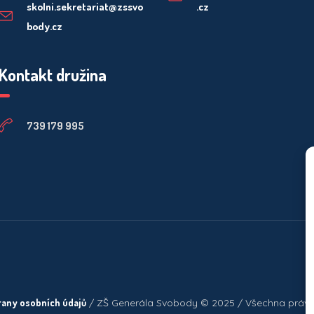
skolni.sekretariat@zssvo
.cz
body.cz
Kontakt družina
739 179 995
rany osobních údajů
/ ZŠ Generála Svobody © 2025 / Všechna práv