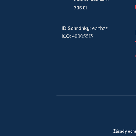
736 01
ID Schránky:
ecithzz
IČO:
48805513
Zásady och