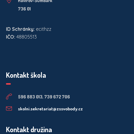
Havířov-Šumbark
736 01
ID Schránky:
ecithzz
IČO:
48805513
Kontakt škola
596 883 013, 739 672 706
skolni.sekretariat@zssvobody.cz
Kontakt družina