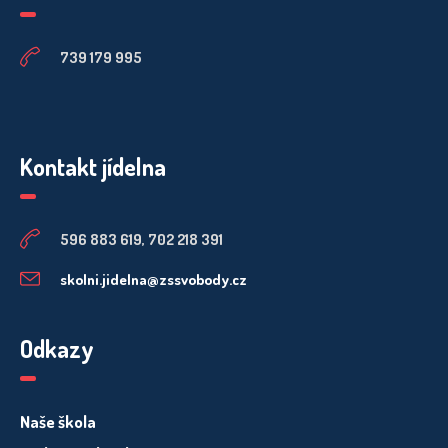
739 179 995
Kontakt jídelna
596 883 619, 702 218 391
skolni.jidelna@zssvobody.cz
Odkazy
Naše škola