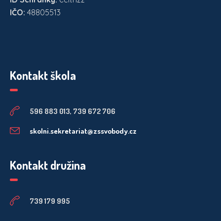
IČO:
48805513
Kontakt škola
596 883 013, 739 672 706
skolni.sekretariat@zssvobody.cz
Kontakt družina
739 179 995