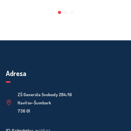
Adresa
ZŠ Generála Svobody 284/16
Havířov-Šumbark
736 01
ID Schránky:
ecithzz