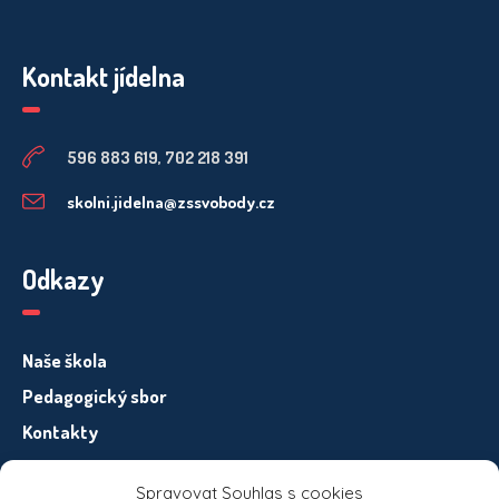
Kontakt jídelna
596 883 619, 702 218 391
skolni.jidelna@zssvobody.cz
Odkazy
Naše škola
Pedagogický sbor
Kontakty
Spravovat Souhlas s cookies