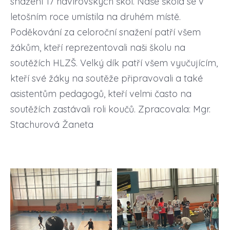
snažení 17 havířovských škol. Naše škola se v
letošním roce umístila na druhém místě.
Poděkování za celoroční snažení patří všem
žákům, kteří reprezentovali naši školu na
soutěžích HLZŠ. Velký dík patří všem vyučujícím,
kteří své žáky na soutěže připravovali a také
asistentům pedagogů, kteří velmi často na
soutěžích zastávali roli koučů. Zpracovala: Mgr.
Stachurová Žaneta