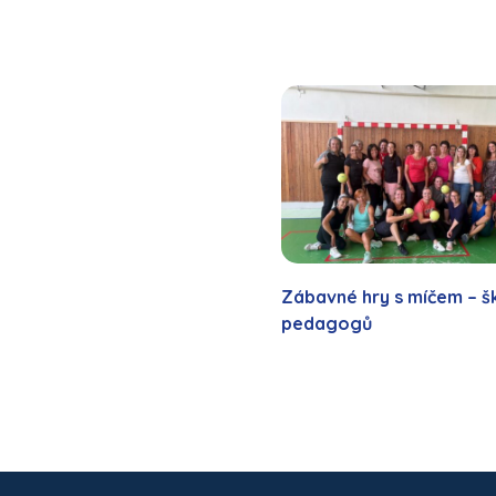
Zábavné hry s míčem – š
pedagogů