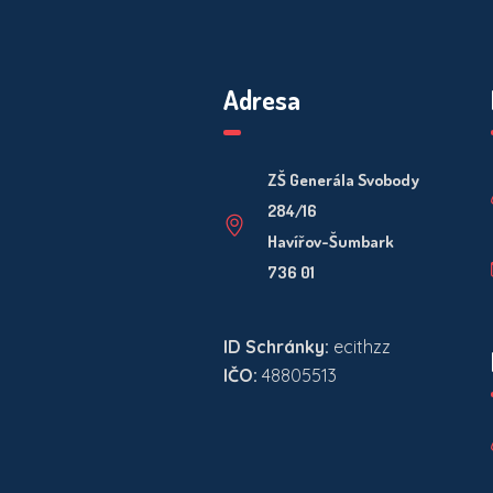
Adresa
ZŠ Generála Svobody
284/16
Havířov-Šumbark
736 01
ID Schránky:
ecithzz
IČO:
48805513