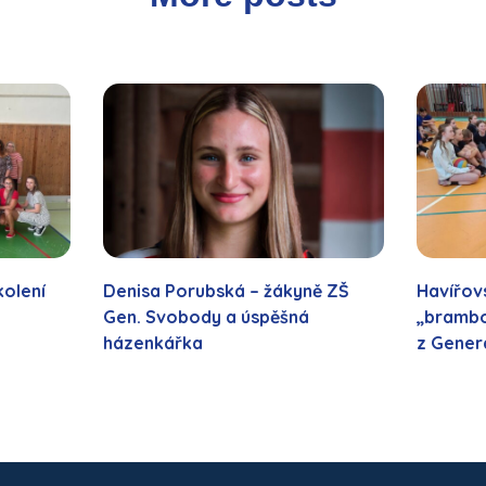
kolení
Denisa Porubská – žákyně ZŠ
Havířovs
Gen. Svobody a úspěšná
„brambo
házenkářka
z Gener