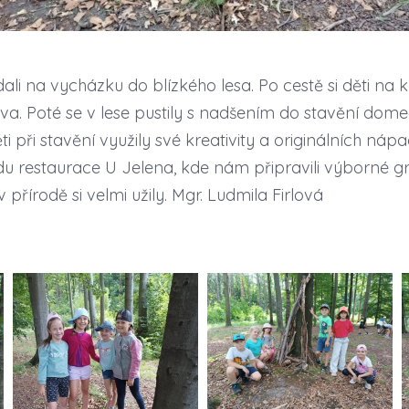
dali na vycházku do blízkého lesa. Po cestě si děti na k
. Poté se v lese pustily s nadšením do stavění domeč
ti při stavění využily své kreativity a originálních n
du restaurace U Jelena, kde nám připravili výborné gri
řírodě si velmi užily. Mgr. Ludmila Firlová