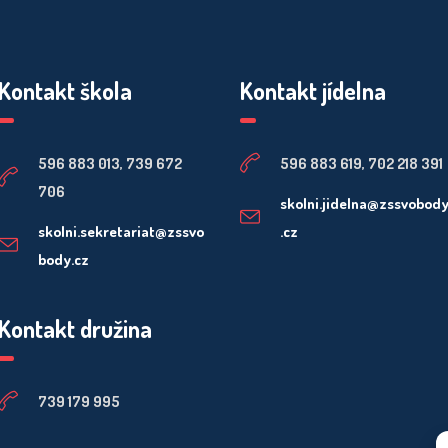
Kontakt škola
Kontakt jídelna
596 883 013, 739 672
596 883 619, 702 218 391
706
skolni.jidelna@zssvobod
skolni.sekretariat@zssvo
.cz
body.cz
Kontakt družina
739 179 995