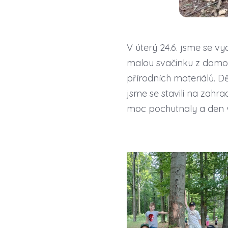
V úterý 24.6. jsme se vy
malou svačinku z domova
přírodních materiálů. Dě
jsme se stavili na zahra
moc pochutnaly a den v p