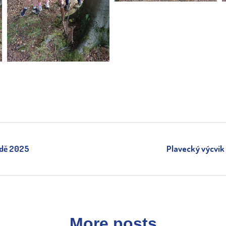
odě 2025
Plavecký výcvik 
More posts