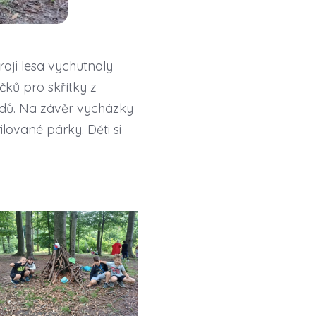
raji lesa vychutnaly
ků pro skřítky z
ápadů. Na závěr vycházky
lované párky. Děti si