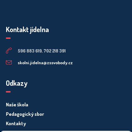
Kontakt jídelna
596 883 619, 702 218 391
skolni.jidelna@zssvobody.cz
Odkazy
Naše škola
Pedagogický sbor
Kontakty