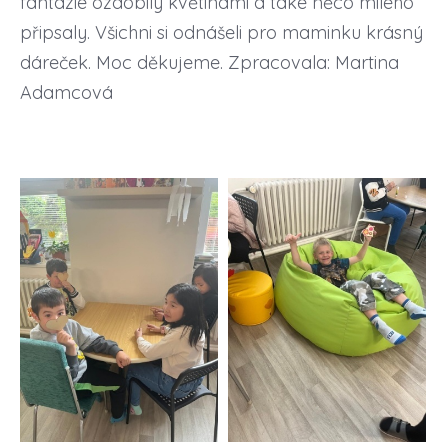
fantazie ozdobily květinami a také něco milého
připsaly. Všichni si odnášeli pro maminku krásný
dáreček. Moc děkujeme. Zpracovala: Martina
Adamcová