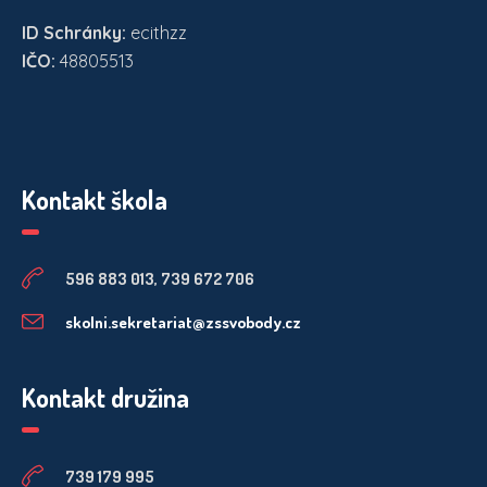
ID Schránky:
ecithzz
IČO:
48805513
Kontakt škola
596 883 013, 739 672 706
skolni.sekretariat@zssvobody.cz
Kontakt družina
739 179 995