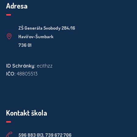
Adresa
ZŠ Generála Svobody 284/16
Havířov-Šumbark
736 01
ID Schránky:
ecithzz
IČO:
48805513
Kontakt škola
596 883 013, 739 672 706