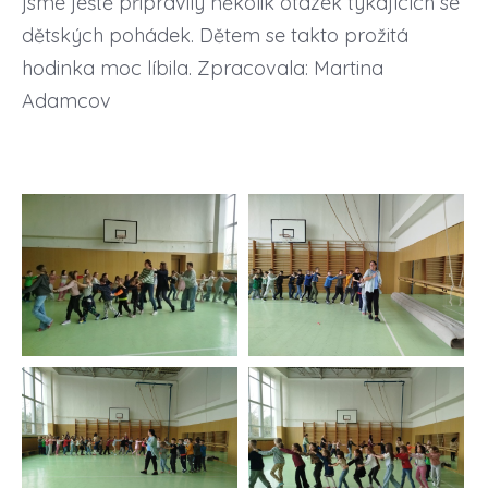
jsme ještě připravily několik otázek týkajících se
dětských pohádek. Dětem se takto prožitá
hodinka moc líbila. Zpracovala: Martina
Adamcov