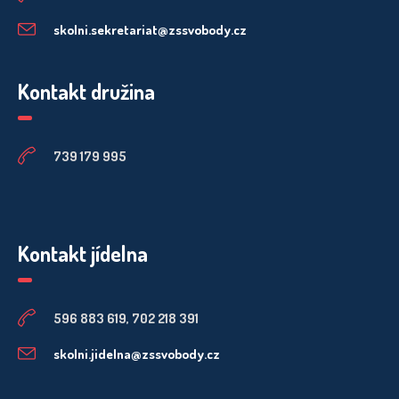
skolni.sekretariat@zssvobody.cz
Kontakt družina
739 179 995
Kontakt jídelna
596 883 619, 702 218 391
skolni.jidelna@zssvobody.cz