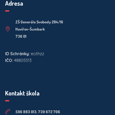
Adresa
ZŠ Generála Svobody 284/16
Havířov-Šumbark
736 01
ID Schránky:
ecithzz
IČO:
48805513
Kontakt škola
596 883 013, 739 672 706