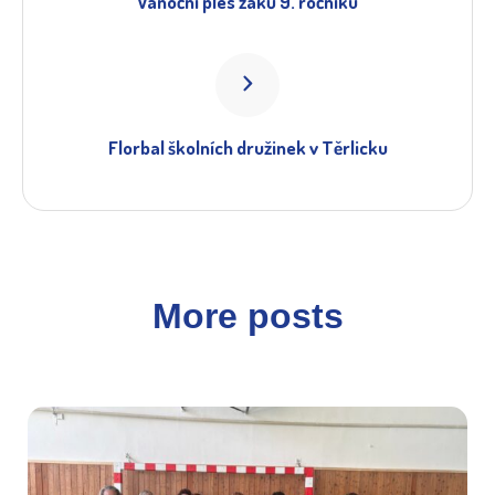
Vánoční ples žáků 9. ročníku
Florbal školních družinek v Těrlicku
More posts