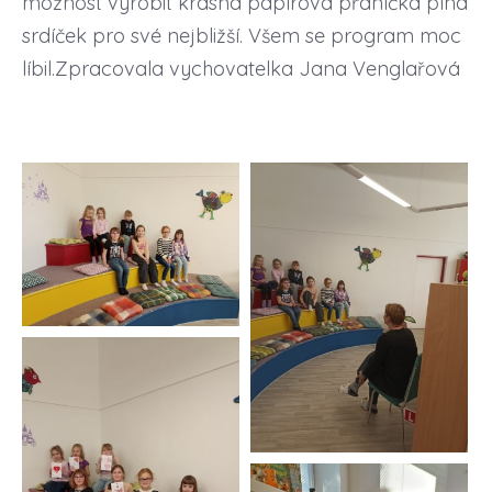
možnost vyrobit krásná papírová přáníčka plná
srdíček pro své nejbližší. Všem se program moc
líbil.Zpracovala vychovatelka Jana Venglařová