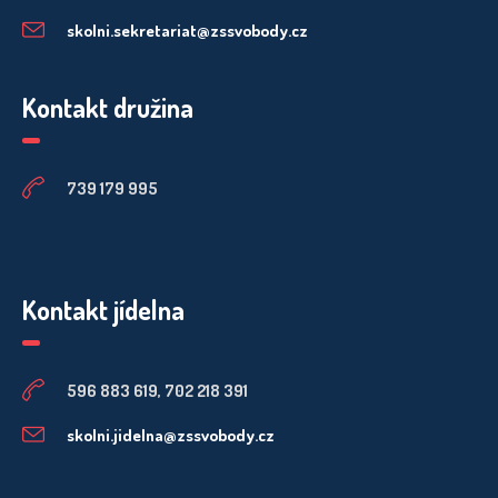
skolni.sekretariat@zssvobody.cz
Kontakt družina
739 179 995
Kontakt jídelna
596 883 619, 702 218 391
skolni.jidelna@zssvobody.cz